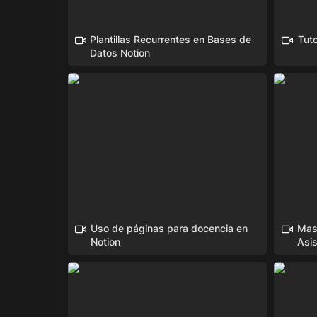
Plantillas Recurrentes en Bases de 
Tuto
Datos Notion
Uso de páginas para docencia en
Master C
Notion
Uso de páginas para docencia en 
Mast
Notion
Asi
Inserta presentaciones Genially en
INICIA
Notion
GUÍA