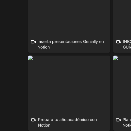
Inserta presentaciones Genially en 
INI
Notion
GUÍ
Prepara tu año académico con
Planifi
Notion
Notion
Prepara tu año académico con 
Plan
Notion
Noti