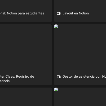
rial: Notion para estudiantes
Layout en Notion
lass: Registro de Asistencia
Gestor de asistencia con No
er Class: Registro de 
Gestor de asistencia con No
stencia
TE EN NOTION CON ESTA
¡Potencia tu creatividad con
Genially!