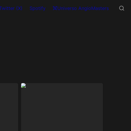
Twitter (X)
Spotify
Universo AngioMasters
Notion Forms en detalle