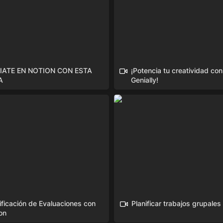
CIATE EN NOTION CON ESTA 
¡Potencia tu creatividad con 
A
Genially!
cación de Evaluaciones con
Planificar trabajos grupales
ificación de Evaluaciones con 
Planificar trabajos grupales
on