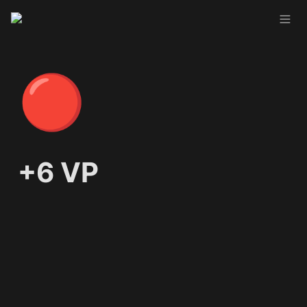
🔴
+6 VP