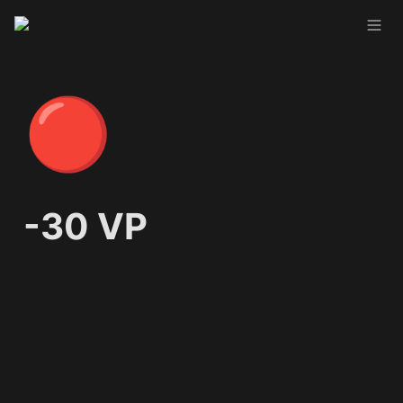
🔴
-30 VP