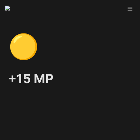
🟡
+15 MP