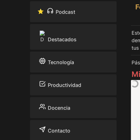
F
⭐️ 
Podcast
Est
Destacados
dem
tus
Tecnología
Pás
Mi
Productividad
Docencia
Contacto